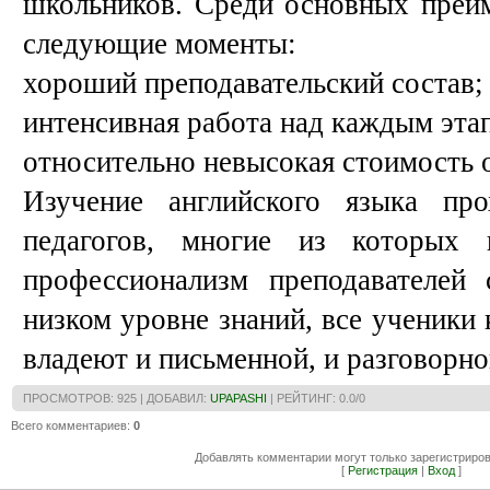
школьников. Среди основных преим
следующие моменты:
хороший преподавательский состав;
интенсивная работа над каждым эта
относительно невысокая стоимость 
Изучение английского языка пр
педагогов, многие из которых
профессионализм преподавателей 
низком уровне знаний, все ученики
владеют и письменной, и разговорно
ПРОСМОТРОВ
: 925 |
ДОБАВИЛ
:
UPAPASHI
|
РЕЙТИНГ
:
0.0
/
0
Всего комментариев
:
0
Добавлять комментарии могут только зарегистриро
[
Регистрация
|
Вход
]