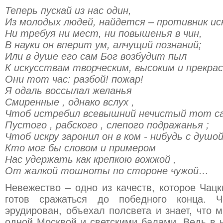
Теперь пускай из нас один,
Из молодых людей, найдется – противник ис
Ни требуя ни мест, ни повышенья в чин,
В науки он вперит ум, алчущий познаний;
Или в душе его сам Бог возбудит пыл
К искусствам творческим, высоким и прекра
Они тот час: разбой! пожар!
Я одаль воссылал желанья
Смиренные , однако вслух ,
Чтоб истребил всевышний нечистый тот с
Пустого , рабского , слепого подражанья ;
Чтоб искру заронил он в ком - нибудь с душой
Кто мог бы словом и примером
Нас удержать как крепкою вожжой ,
От жалкой тошноты по стороне чужой…
Невежество – одно из качеств, которое Чацк
готов сражаться до победного конца. Ча
эрудирован, объехал полсвета и знает, что 
одной Москвой и светскими балами. Ведь в н