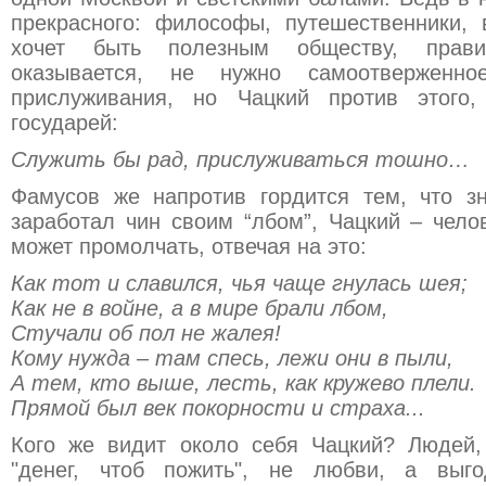
прекрасного: философы, путешественники,
хочет быть полезным обществу, правит
оказывается, не нужно самоотверженно
прислуживания, но Чацкий против этого,
государей:
Служить бы рад, прислуживаться тошно…
Фамусов же напротив гордится тем, что з
заработал чин своим “лбом”, Чацкий – чело
может промолчать, отвечая на это:
Как тот и славился, чья чаще гнулась шея;
Как не в войне, а в мире брали лбом,
Стучали об пол не жалея!
Кому нужда – там спесь, лежи они в пыли,
А тем, кто выше, лесть, как кружево плели.
Прямой был век покорности и страха...
Кого же видит около себя Чацкий? Людей,
"денег, чтоб пожить", не любви, а выг