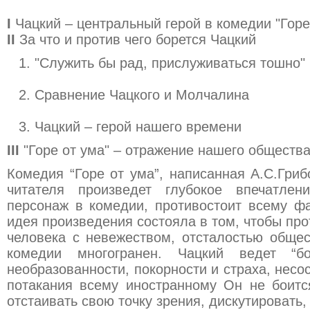
I
Чацкий – центральный герой в комедии "Горе
II
За что и против чего борется Чацкий
"Служить бы рад, прислуживаться тошно"
Сравнение Чацкого и Молчалина
Чацкий – герой нашего времени
III
"Горе от ума" – отражение нашего обществ
Комедия “Горе от ума”, написанная А.С.Гри
читателя произведет глубокое впечатлен
персонаж в комедии, противостоит всему ф
идея произведения состояла в том, чтобы пр
человека с невежеством, отсталостью общес
комедии многогранен. Чацкий ведет “бо
необразованности, покорности и страха, несо
потакания всему иностранному Он не боитс
отстаивать свою точку зрения, дискутировать,