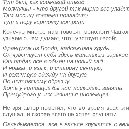
Тут был, как громовой отвод.
Молчалин! - Кто другой так мирно все улади
Там моську вовремя погладит!
Тут в пору карточку вотрет!
Конечно многое нам говорят монологи Чацко
узнаем о чем думает, что чувствует герой:
Французик из Бордо, надсаживая грудь…
Он чувствует себя здесь маленьким царьком.
Как отдал все в обмен на новый лад -
И нравы, и язык, и старину святую,
И величавую одежду на другую
По шутовскому образцу
Хоть у китайцев бы нам несколько занять
Премудрого у них незнанья иноземцев.
Не зря автор пометил, что во время всех эти
слушал, и скорее всего не хотел слушать:
Оглядывается, все в вальсе кружатся с ве