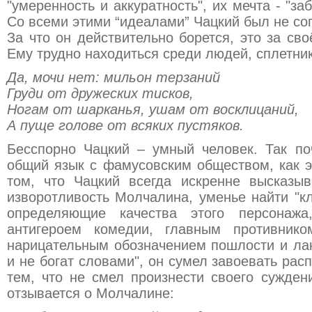
"умеренность и аккуратность", их мечта - "за
Со всеми этими “идеалами” Чацкий был не со
За что он действительно борется, это за св
Ему трудно находиться среди людей, сплетни
Да, мочи нет: мильон терзаний
Груди от дружеских тисков,
Ногам от шарканья, ушам от восклицаний,
А пуще голове от всяких пустяков.
Бесспорно Чацкий – умный человек. Так п
общий язык с фамусовским обществом, как э
том, что Чацкий всегда искренне высказыв
изворотливость Молчалина, уменье найти "кл
определяющие качества этого персонажа
антигероем комедии, главным противнико
нарицательным обозначением пошлости и лак
и не богат словами", он сумел завоевать ра
тем, что не смел произнести своего сужден
отзывается о Молчалине: