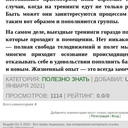
случаи, когда на тренинги едут не только 
Быть может они заинтересуются процессом 
таким вот образом и пополняются группы.
На самом деле, выездные тренинги гораздо по
которые проходят в помещении. Нет никако
— полная свобода телодвижений и полет мы
многим приходит осознание происходяще
отказывать себе в удовольствии пополнить б
и новым. Жизненный опыт — это всегда заме
КАТЕГОРИЯ
:
ПОЛЕЗНО ЗНАТЬ
|
ДОБАВИЛ
:
ЯНВАРЯ 2021)
ПРОСМОТРОВ
:
1114
|
РЕЙТИНГ
:
0.0
/
0
Всего комментариев
:
0
Добавлять комментарии могут только зарегистриро
[
Регистрация
|
Вход
]
Mugalim.Ru © 2026 - Все права защищены, при копировании материала ссылка
на сайт обязательна!